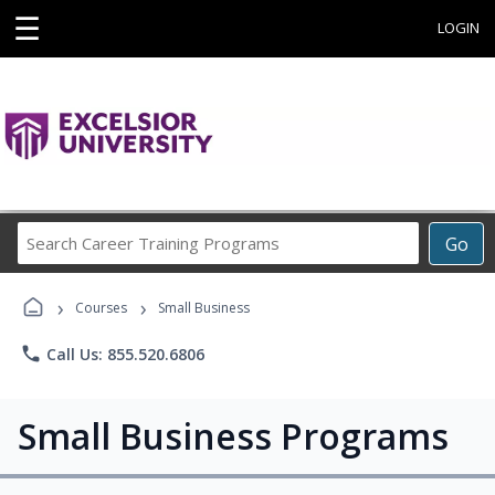
☰
LOGIN
Search
Go
Career
Training
›
›
Programs
Courses
Small Business
phone
Call Us: 855.520.6806
Small Business Programs