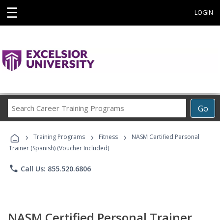
☰
LOGIN
Search
Go
Career
Training
›
›
›
Programs
Training Programs
Fitness
NASM Certified Personal
Trainer (Spanish) (Voucher Included)
phone
Call Us: 855.520.6806
NASM Certified Personal Trainer