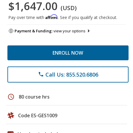
$1,647.00
(USD)
Affirm
Pay over time with
. See if you qualify at checkout.
Payment & Funding:
view your options
ENROLL NOW
Call Us: 855.520.6806
phone
schedule
80 course hrs
Code ES-GES1009