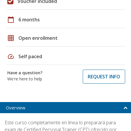
Voucher included
calendar_today
6 months
grid_on
Open enrollment
speed
Self paced
Have a question?
REQUEST INFO
We're here to help
Overview
Este curso completamente en línea lo preparará para
exam de Certified Personal Trainer (CPT) ofrecido por