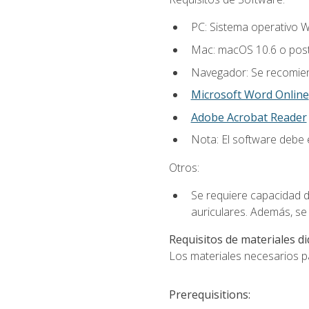
PC: Sistema operativo W
Mac: macOS 10.6 o post
Navegador: Se recomiend
Microsoft Word Online
Adobe Acrobat Reader
Nota: El software debe e
Otros:
Se requiere capacidad d
auriculares. Además, se
Requisitos de materiales di
Los materiales necesarios par
Prerequisitions: