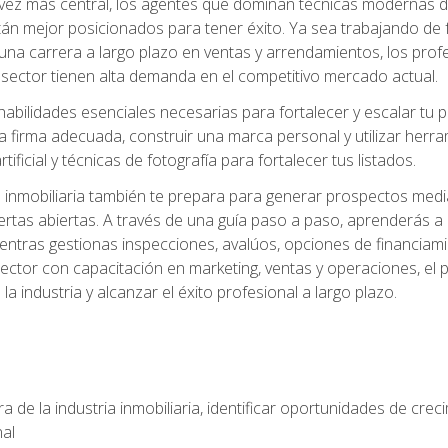
z más central, los agentes que dominan técnicas modernas de m
án mejor posicionados para tener éxito. Ya sea trabajando de 
una carrera a largo plazo en ventas y arrendamientos, los prof
 sector tienen alta demanda en el competitivo mercado actual.
abilidades esenciales necesarias para fortalecer y escalar tu pr
la firma adecuada, construir una marca personal y utilizar her
rtificial y técnicas de fotografía para fortalecer tus listados.
inmobiliaria también te prepara para generar prospectos medi
ertas abiertas. A través de una guía paso a paso, aprenderás 
entras gestionas inspecciones, avalúos, opciones de financiami
ctor con capacitación en marketing, ventas y operaciones, el 
a industria y alcanzar el éxito profesional a largo plazo.
 de la industria inmobiliaria, identificar oportunidades de crec
nal