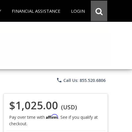
Y
FINANCIAL ASSISTANCE
LOGIN
phone
Call Us: 855.520.6806
$1,025.00
(USD)
Affirm
Pay over time with
. See if you qualify at
checkout.