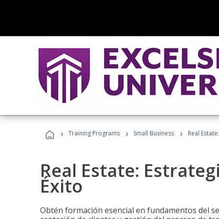
›
›
›
Training Programs
Small Business
Real Estate
Real Estate: Estrateg
Éxito
Obtén formación esencial en fundamentos del sec