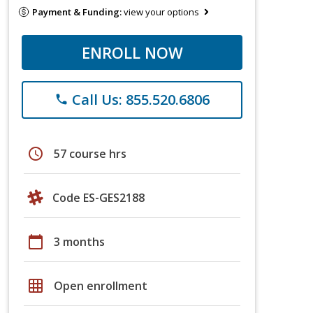
Payment & Funding:
view your options
ENROLL NOW
Call Us: 855.520.6806
phone
schedule
57 course hrs
Code ES-GES2188
calendar_today
3 months
grid_on
Open enrollment