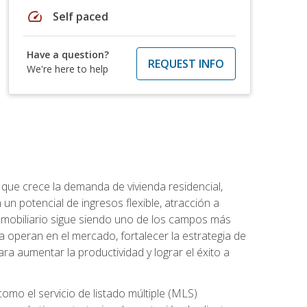
speed
Self paced
Have a question?
REQUEST INFO
We're here to help
 que crece la demanda de vivienda residencial,
un potencial de ingresos flexible, atracción a
inmobiliario sigue siendo uno de los campos más
a operan en el mercado, fortalecer la estrategia de
ra aumentar la productividad y lograr el éxito a
como el servicio de listado múltiple (MLS)