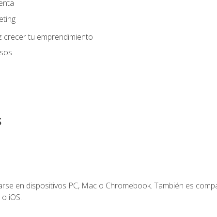
enta
eting
z crecer tu emprendimiento
usos
s
zarse en dispositivos PC, Mac o Chromebook. También es compa
 o iOS.