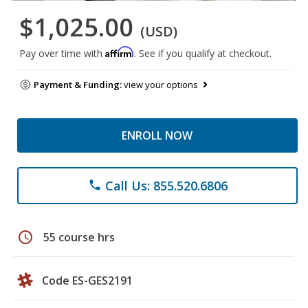
$1,025.00
(USD)
Affirm
Pay over time with
. See if you qualify at checkout.
Payment & Funding:
view your options
ENROLL NOW
Call Us: 855.520.6806
phone
schedule
55 course hrs
Code ES-GES2191