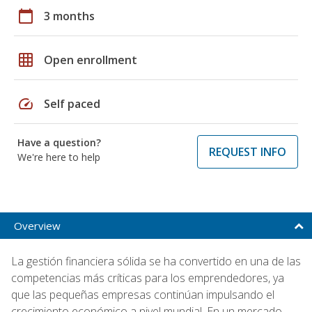
calendar_today
3 months
grid_on
Open enrollment
speed
Self paced
Have a question?
REQUEST INFO
We're here to help
Overview
La gestión financiera sólida se ha convertido en una de las
competencias más críticas para los emprendedores, ya
que las pequeñas empresas continúan impulsando el
crecimiento económico a nivel mundial. En un mercado