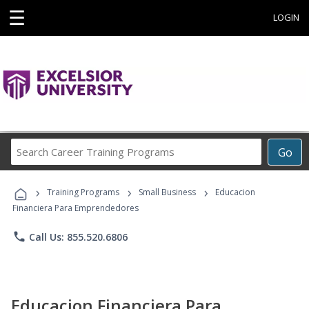
☰
LOGIN
Search
Go
Career
Training
›
›
›
Programs
Training Programs
Small Business
Educacion
Financiera Para Emprendedores
phone
Call Us: 855.520.6806
Educacion Financiera Para