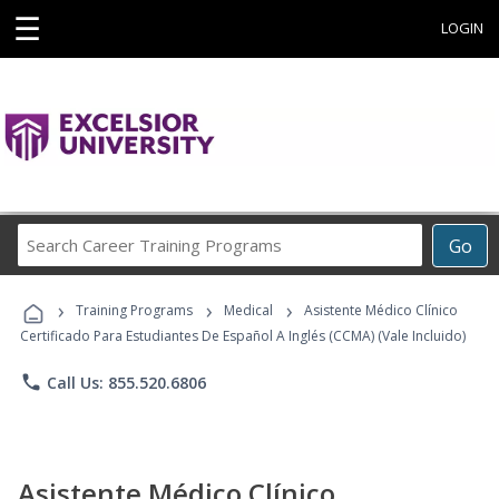
☰
LOGIN
Search
Go
Career
Training
›
›
›
Programs
Training Programs
Medical
Asistente Médico Clínico
Certificado Para Estudiantes De Español A Inglés (CCMA) (Vale Incluido)
phone
Call Us: 855.520.6806
Asistente Médico Clínico