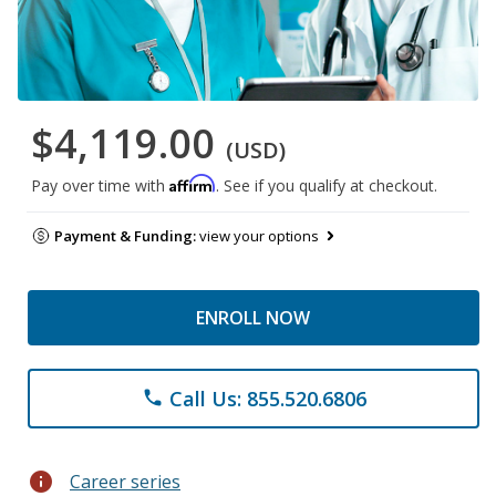
$4,119.00
(USD)
Affirm
Pay over time with
. See if you qualify at checkout.
Payment & Funding:
view your options
ENROLL NOW
Call Us: 855.520.6806
phone
info
Career series