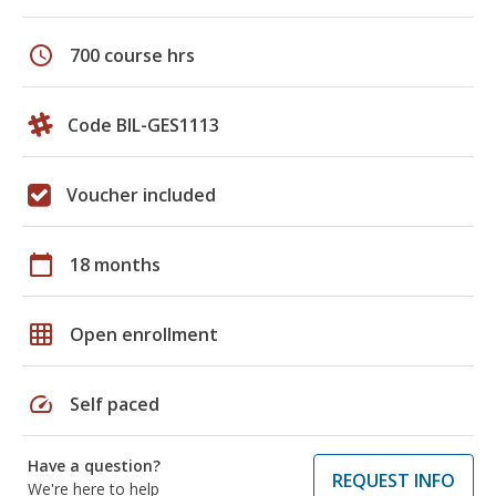
schedule
700 course hrs
Code BIL-GES1113
Voucher included
calendar_today
18 months
grid_on
Open enrollment
speed
Self paced
Have a question?
REQUEST INFO
We're here to help