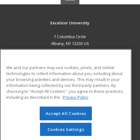
Excelsior University
7 Columbia Circle
Albany, NY 12203 US
MAIN CONTENT
Career Training
We and our partners may use cookies, pixels, and similar
technologies to collect information about you, including about
ADDITIONAL RESOURCES
your browsing activities and devices. This may result in your
information being collected by our third-party partners. By
Military
Student Blog
choosing to "Accept All Cookies", you agree to these practices,
Financial Assistance
including as described in the
Privacy Policy
Help
Accept All Cookies
© 2026 ed2go, a division of Cengage Learning. All rights
reserved. The material on this site cannot be reproduced or
redistributed unless you have obtained prior written
Cookies Settings
permission from Cengage Learning.
Privacy Policy